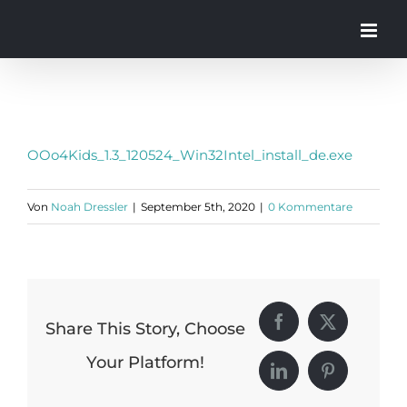
Zum
Inhalt
springen
OOo4Kids_1.3_120524_Win32Intel_install_de.exe
Von
Noah Dressler
|
September 5th, 2020
|
0 Kommentare
Share This Story, Choose
Facebook
X
Your Platform!
LinkedIn
Pinterest