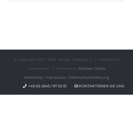
© Copyright 2012 - 2019 - Kinder-College e.V. | Alle Rechte
vorbehalten | Powered by
Monseo Online
Marketing
|
Impressum
|
Datenschutzerklärung
+49 (0) 2645 / 97 02 61
KONTAKTIEREN SIE UNS