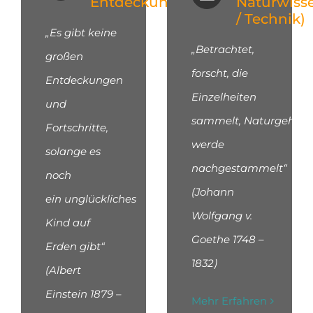
Entdeckungen
Naturwiss
/ Technik)
„Es gibt keine
„Betrachtet,
großen
forscht, die
Entdeckungen
Einzelheiten
und
sammelt,
Naturgeheim
Fortschritte,
werde
solange es
nachgestammelt“
noch
(Johann
ein
unglückliches
Wolfgang v.
Kind auf
Goethe 1748 –
Erden gibt“
1832)
(Albert
Einstein 1879 –
Mehr Erfahren