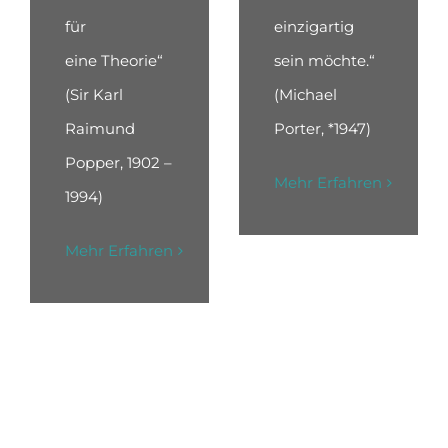
für
einzigartig
eine Theorie“
sein möchte.“
(Sir Karl
(Michael
Raimund
Porter, *1947)
Popper, 1902 –
Mehr Erfahren
1994)
Mehr Erfahren