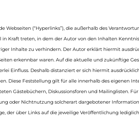
de Webseiten (“Hyperlinks”), die außerhalb des Verantwortu
l in Kraft treten, in dem der Autor von den Inhalten Kenntn
ger Inhalte zu verhindern. Der Autor erklärt hiermit ausdrü
Seiten erkennbar waren. Auf die aktuelle und zukünftige Ges
lei Einfluss. Deshalb distanziert er sich hiermit ausdrücklic
en. Diese Feststellung gilt für alle innerhalb des eigenen I
ten Gästebüchern, Diskussionsforen und Mailinglisten. Für i
ung oder Nichtnutzung solcherart dargebotener Informationen
e, der über Links auf die jeweilige Veröffentlichung lediglich