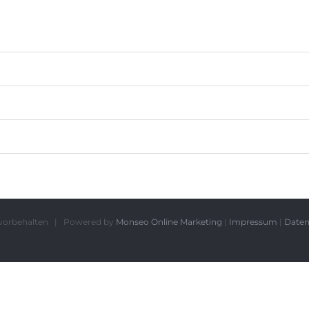
te vorbehalten | Powered by
Monseo Online Marketing
|
Impressum
|
Daten