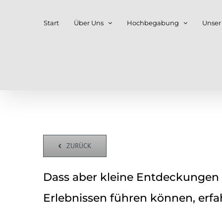
Zum
Start
Über Uns
Hochbegabung
Unser
Inhalt
springen
ZURÜCK
Dass aber kleine Entdeckungen z
Erlebnissen führen können, erf