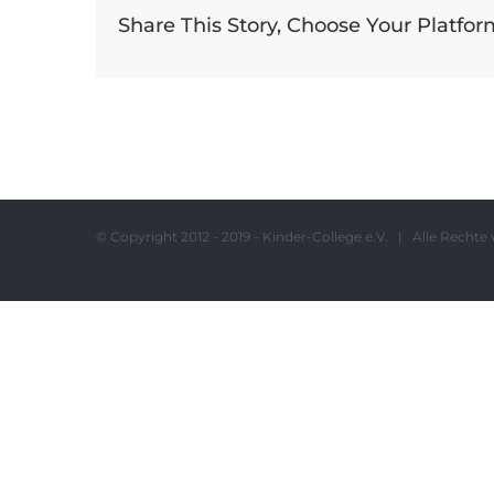
Share This Story, Choose Your Platfor
© Copyright 2012 - 2019 - Kinder-College e.V. | Alle Rech