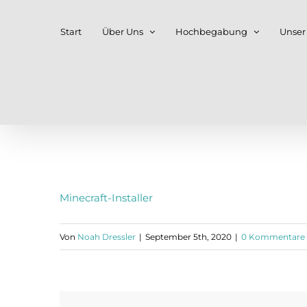
Zum
Start
Über Uns
Hochbegabung
Unser
Inhalt
springen
Minecraft-Installer
Von
Noah Dressler
|
September 5th, 2020
|
0 Kommentare