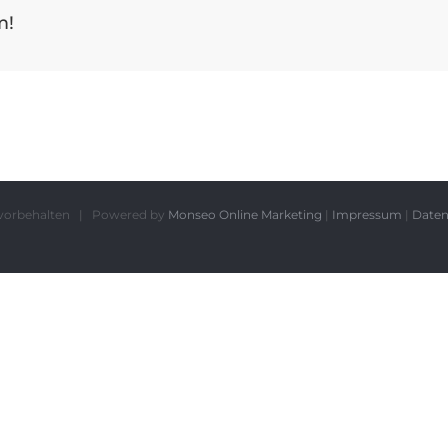
m!
te vorbehalten | Powered by
Monseo Online Marketing
|
Impressum
|
Daten