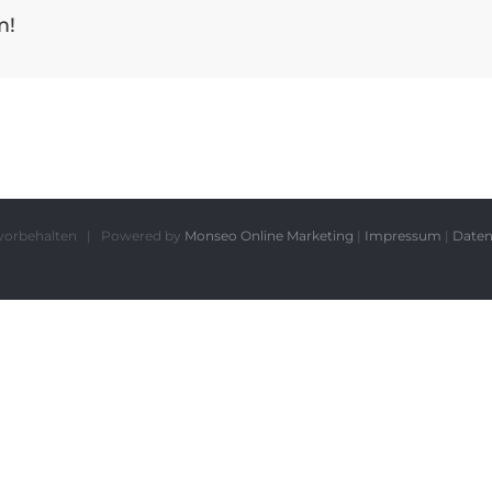
m!
te vorbehalten | Powered by
Monseo Online Marketing
|
Impressum
|
Daten