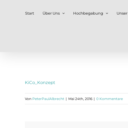
Zum
Start
Über Uns
Hochbegabung
Unser
Inhalt
springen
KiCo_Konzept
Von
PeterPaulAlbrecht
|
Mai 24th, 2016
|
0 Kommentare