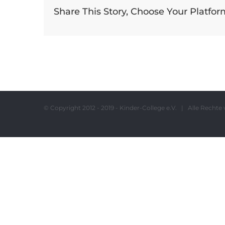
Share This Story, Choose Your Platfor
© Copyright 2012 - 2019 - Kinder-College e.V. | Alle Rech