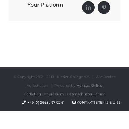
Your Platform!
LinkedIn
Pinterest
© Copyright 2012 - 2019 - Kinder-College e.V. | Alle Rechte
vorbehalten | Powered by
Monseo Online
Marketing
|
Impressum
|
Datenschutzerklärung
+49 (0) 2645 / 97 02 61
KONTAKTIEREN SIE UNS